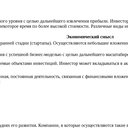
ого уровня с целью дальнейшего извлечения прибыли. Инвестор
 некоторое время по более высокой стоимости. Различные виды 
Экономический смысл
анней стадии (стартапы). Осуществляются небольшие вложения в
я с успешной бизнес-моделью с целью дальнейшего масштабиро
емые объектами инвестиций. Инвестор может вкладываться в а
нная, постоянная деятельность, связанная с финансовыми влож
я
адиях его развития. Компании, в которые осуществляются таки