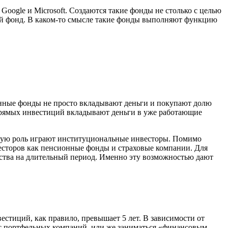
ogle и Microsoft. Создаются такие фонды не столько с целью
ный фонд. В каком-то смысле такие фонды выполняют функцию
нные фонды не просто вкладывают деньги и покупают долю
прямых инвестиций вкладывают деньги в уже работающие
ьшую роль играют институциональные инвесторы. Помимо
есторов как пенсионные фонды и страховые компании. Для
ства на длительный период. Именно эту возможностью дают
тиций, как правило, превышает 5 лет. В зависимости от
нес портфельных компаний, или же заниматься «финансовым