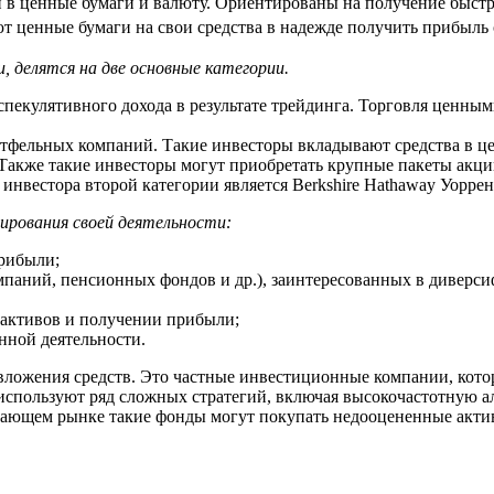
 в ценные бумаги и валюту. Ориентированы на получение быстро
 ценные бумаги на свои средства в надежде получить прибыль 
 делятся на две основные категории.
пекулятивного дохода в результате трейдинга. Торговля ценным
тфельных компаний. Такие инвесторы вкладывают средства в ц
Также такие инвесторы могут приобретать крупные пакеты акци
нвестора второй категории является Berkshire Hathaway Уоррен
рования своей деятельности:
прибыли;
паний, пенсионных фондов и др.), заинтересованных в диверси
 активов и получении прибыли;
нной деятельности.
ложения средств. Это частные инвестиционные компании, кото
используют ряд сложных стратегий, включая высокочастотную 
дающем рынке такие фонды могут покупать недооцененные акти