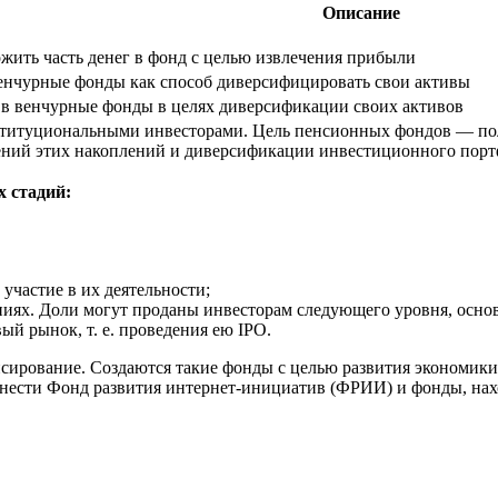
Описание
жить часть денег в фонд с целью извлечения прибыли
нчурные фонды как способ диверсифицировать свои активы
а в венчурные фонды в целях диверсификации своих активов
титуциональными инвесторами. Цель пенсионных фондов — пол
ений этих накоплений и диверсификации инвестиционного пор
 стадий:
участие в их деятельности;
аниях. Доли могут проданы инвесторам следующего уровня, осно
й рынок, т. е. проведения ею IPO.
ирование. Создаются такие фонды с целью развития экономики с
нести Фонд развития интернет-инициатив (ФРИИ) и фонды, на