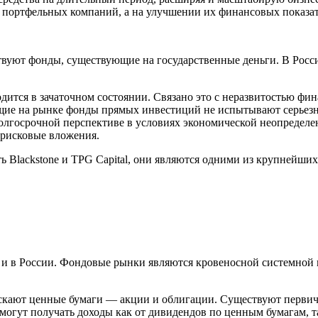
дра портфельных компаний, а на улучшении их финансовых показ
твуют фонды, существующие на государственные деньги. В Росс
дится в зачаточном состоянии. Связано это с неразвитостью фи
ющие на рынке фонды прямых инвестиций не испытывают серьезн
лгосрочной перспективе в условиях экономической неопределе
зрисковые вложения.
Blackstone и TPG Capital, они являются одними из крупнейших
ак и в России. Фондовые рынки являются кровеносной системно
кают ценные бумаги — акции и облигации. Существуют первичн
могут получать доходы как от дивидендов по ценным бумагам, т