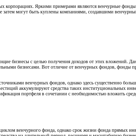
х корпорациях. Яркими примерами являются венчурные фонды Go
орые затем могут быть куплены компаниями, создавшими венчур
щие бизнесы с целью получения доходов от этих вложений. Да
фельными бизнесами. Вот отличие от венчурных фондов, фонды 
 источниками венчурных фондов, однако здесь существенно бол
вестиций аккумулируют средства таких институциональных инв
ификация портфеля в сочетании с необходимостью вложить сред
иклом венчурного фонда, однако срок жизни фонда прямых инвес
ть средства на длительный период, расширяя и масштабирую биз