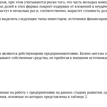
тапов, при этом учитываются риски того, что часть молодых ком
жи долей в этих фирмах покроет издержки от вложений в неудач
тут в несколько раз и, соответственно, вырастет стоимость дол
о выделить следующие типы инвесторов, источники финансиров
рых являются действующими предпринимателями. Бизнес-ангелы о
дывают собственные средства, не прибегая к внешним источник
е на работу с предприятиями на ранних стадиях развития, одн
ия, основные из которых представлены в таблице 2.