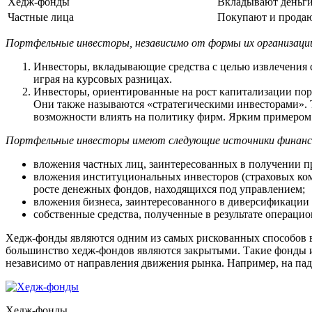
Хедж-фонды
Вкладывают деньги
Частные лица
Покупают и продают
Портфельные инвесторы, независимо от формы их организации,
Инвесторы, вкладывающие средства с целью извлечения с
играя на курсовых разницах.
Инвесторы, ориентированные на рост капитализации пор
Они также называются «стратегическими инвесторами». 
возможности влиять на политику фирм. Ярким примером и
Портфельные инвесторы имеют следующие источники финанси
вложения частных лиц, заинтересованных в получении 
вложения институциональных инвесторов (страховых ком
росте денежных фондов, находящихся под управлением;
вложения бизнеса, заинтересованного в диверсификации
собственные средства, полученные в результате операцио
Хедж-фонды являются одним из самых рискованных способов в
большинство хедж-фондов являются закрытыми. Такие фонды 
независимо от направления движения рынка. Например, на па
Хедж-фонды