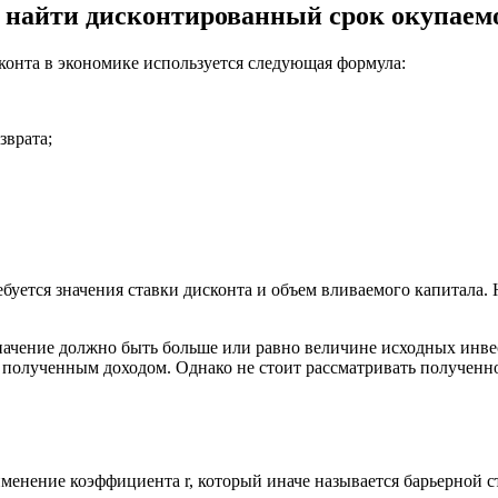
 найти дисконтированный срок окупаем
конта в экономике используется следующая формула:
зврата;
ебуется значения ставки дисконта и объем вливаемого капитала.
в значение должно быть больше или равно величине исходных ин
я полученным доходом. Однако не стоит рассматривать полученно
енение коэффициента r, который иначе называется барьерной ст