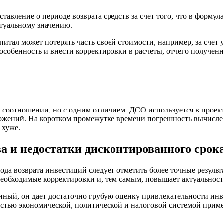
авление о периоде возврата средств за счет того, что в формула
ктуальному значению.
питал может потерять часть своей стоимости, например, за сче
особенность и внести корректировки в расчеты, отчего полученн
м соотношении, но с одним отличием. ДСО используется в проект
жений. На коротком промежутке времени погрешность вычислени
 хуже.
 и недостатки дисконтированного срок
ода возврата инвестиций следует отметить более точные резул
еобходимые корректировки и, тем самым, повышает актуальность
онный, он дает достаточно грубую оценку привлекательности ин
остью экономической, политической и налоговой системой приме
.