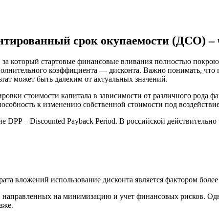
тированный срок окупаемости (ДСО) – 
 за который стартовые финансовые вливания полностью покроют
полнительного коэффициента — дисконта. Важно понимать, что 
тат может быть далеким от актуальных значений.
овки стоимости капитала в зависимости от различного рода фа
особность к изменению собственной стоимости под воздействи
DPP – Discounted Payback Period. В российской действительно 
ата вложений использование дисконта является фактором более
й, направленных на минимизацию и учет финансовых рисков. Од
зже.