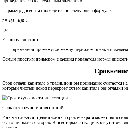
приведения его к актуальным значениям.
Параметр дисконта r находится по следующей формуле:
r =
1
(1+
E
)
n
-1
где:
E – норма дисконта;
n-1 – временной промежуток между периодом оценки и желае
Самым простым примером значения показателя нормы дисконта
Сравнение
Срок отдачи капитала в традиционном понимание считается на
который чистый доход перекроет объем капитала без оглядки н
Срок окупаемости инвестиций
Иными словами, традиционный срок возврата может быть сильно
бы то ни было факторов. В некоторых ситуациях отсутствие в
средств.