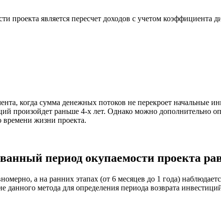
и проекта является пересчет доходов с учетом коэффициента д
нта, когда сумма денежных потоков не перекроет начальные инв
й произойдет раньше 4-х лет. Однако можно дополнительно опре
о времени жизни проекта.
анный период окупаемости проекта раве
омерно, а на ранних этапах (от 6 месяцев до 1 года) наблюдает
е данного метода для определения периода возврата инвестиций