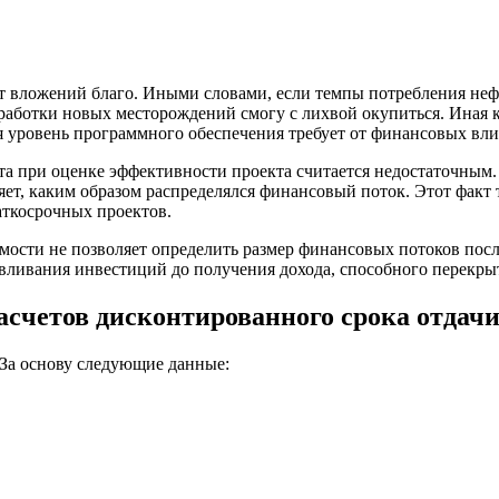
чет вложений благо. Иными словами, если темпы потребления не
работки новых месторождений смогу с лихвой окупиться. Иная 
уровень программного обеспечения требует от финансовых влив
а при оценке эффективности проекта считается недостаточным.
яет, каким образом распределялся финансовый поток. Этот факт
аткосрочных проектов.
мости не позволяет определить размер финансовых потоков пос
вливания инвестиций до получения дохода, способного перекры
счетов дисконтированного срока отдач
 За основу следующие данные: